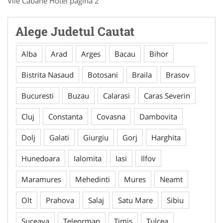
Vile Cabane Hotel pagina 2
Alege Judetul Cautat
Alba
Arad
Arges
Bacau
Bihor
Bistrita Nasaud
Botosani
Braila
Brasov
Bucuresti
Buzau
Calarasi
Caras Severin
Cluj
Constanta
Covasna
Dambovita
Dolj
Galati
Giurgiu
Gorj
Harghita
Hunedoara
Ialomita
Iasi
Ilfov
Maramures
Mehedinti
Mures
Neamt
Olt
Prahova
Salaj
Satu Mare
Sibiu
Suceava
Teleorman
Timis
Tulcea