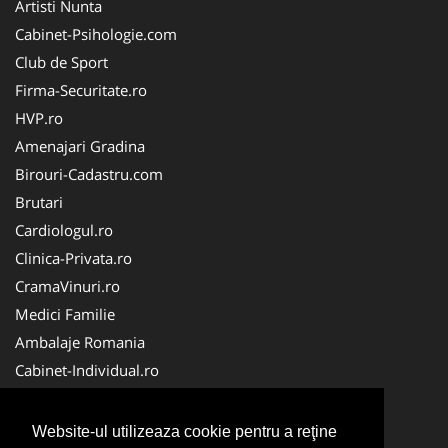
Artisti Nunta
Cabinet-Psihologie.com
Club de Sport
Firma-Securitate.ro
HVP.ro
Amenajari Gradina
Birouri-Cadastru.com
Brutari
Cardiologul.ro
Clinica-Privata.ro
CramaVinuri.ro
Medici Familie
Ambalaje Romania
Cabinet-Individual.ro
CentraleBoilere.ro
CentruInchirieri.ro
Website-ul utilizeaza cookie pentru a reţine