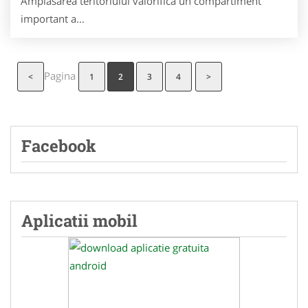
Amplasarea teritoriului valorifica un compartiment
important a...
Pagina
<
1
2
3
4
>
Facebook
Aplicatii mobil