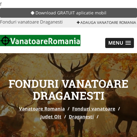
f
Download GRATUIT aplicatie mobil
Fonduri vanatoare Draganesti
ADAUGA VANATOARE ROMANIA
MENU
FONDURI VANATOARE
DRAGANESTI
Vanatoare Romania
/
Fonduri vanatoare
/
Judet Olt
/
Draganesti
/