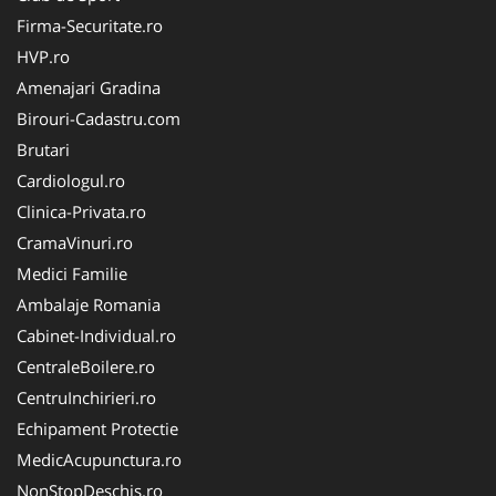
Firma-Securitate.ro
HVP.ro
Amenajari Gradina
Birouri-Cadastru.com
Brutari
Cardiologul.ro
Clinica-Privata.ro
CramaVinuri.ro
Medici Familie
Ambalaje Romania
Cabinet-Individual.ro
CentraleBoilere.ro
CentruInchirieri.ro
Echipament Protectie
MedicAcupunctura.ro
NonStopDeschis.ro