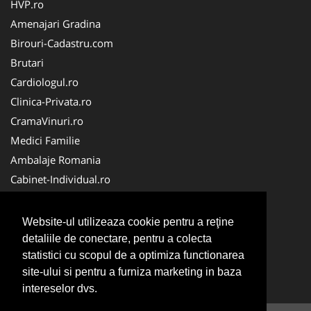
HVP.ro
Amenajari Gradina
Birouri-Cadastru.com
Brutari
Cardiologul.ro
Clinica-Privata.ro
CramaVinuri.ro
Medici Familie
Ambalaje Romania
Cabinet-Individual.ro
CentraleBoilere.ro
CentruInchirieri.ro
Website-ul utilizeaza cookie pentru a reţine
Echipament Protectie
detaliile de conectare, pentru a colecta
statistici cu scopul de a optimiza functionarea
MedicAcupunctura.ro
site-ului si pentru a furniza marketing in baza
NonStopDeschis.ro
intereselor dvs.