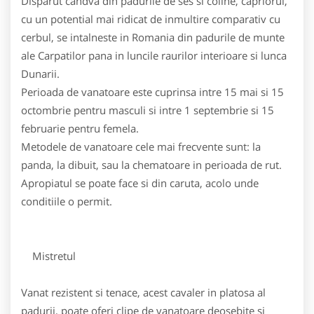
Disparut candva din padurile de ses si coline, capriorul,
cu un potential mai ridicat de inmultire comparativ cu
cerbul, se intalneste in Romania din padurile de munte
ale Carpatilor pana in luncile raurilor interioare si lunca
Dunarii.
Perioada de vanatoare este cuprinsa intre 15 mai si 15
octombrie pentru masculi si intre 1 septembrie si 15
februarie pentru femela.
Metodele de vanatoare cele mai frecvente sunt: la
panda, la dibuit, sau la chematoare in perioada de rut.
Apropiatul se poate face si din caruta, acolo unde
conditiile o permit.
Mistretul
Vanat rezistent si tenace, acest cavaler in platosa al
padurii, poate oferi clipe de vanatoare deosebite si