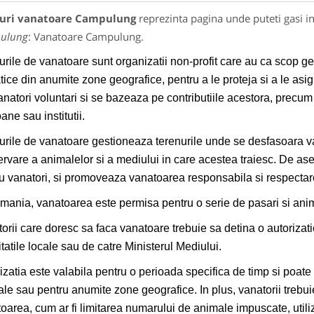
uri vanatoare Campulung
reprezinta pagina unde puteti gasi i
ulung
: Vanatoare Campulung.
rile de vanatoare sunt organizatii non-profit care au ca scop g
tice din anumite zone geografice, pentru a le proteja si a le asi
anatori voluntari si se bazeaza pe contributiile acestora, precum 
ane sau institutii.
rile de vanatoare gestioneaza terenurile unde se desfasoara va
rvare a animalelor si a mediului in care acestea traiesc. De ase
u vanatori, si promoveaza vanatoarea responsabila si respectare
mania, vanatoarea este permisa pentru o serie de pasari si anim
orii care doresc sa faca vanatoare trebuie sa detina o autorizati
itatile locale sau de catre Ministerul Mediului.
izatia este valabila pentru o perioada specifica de timp si poate
le sau pentru anumite zone geografice. In plus, vanatorii trebui
oarea, cum ar fi limitarea numarului de animale impuscate, utiliz