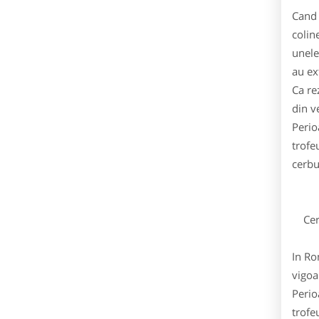
Cand 
colin
unele
au ex
Ca re
din v
Perio
trofe
cerbu
Cerb
In Ro
vigoa
Perio
trofe