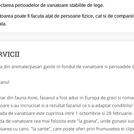
ctarea perioadelor de vanatoare stabilite de lege.
oarea poate fi facuta atat de persoane fizice, cat si de companii
ata.
RVICII
a din animale/pasari gasite in fondul de vanatoare si perioadele 
anul
nar din fauna Asiei, fazanul a fost adus in Europa de greci si roma
oare s-au incrucisat si a rezultat fazanul ce s-a adaptat conditiilo
ada de vanatoare este cuprinsa intre 1 octombrie si 28 februarie.
a de vanatoare cea mai folosita este "la goana", unde gonasii sunt
oarea cu caini, "la sarite", care poate oferi prin frumusetea ei clip