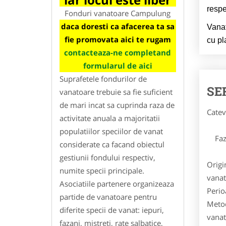
respe
Fonduri vanatoare Campulung
daca doresti ca afacerea ta sa
Vanat
fie promovata aici te rugam
cu pl
contacteaza-ne completand
formularul de aici
Suprafetele fondurilor de
SE
vanatoare trebuie sa fie suficient
de mari incat sa cuprinda raza de
Catev
activitate anuala a majoritatii
populatiilor speciilor de vanat
Faz
considerate ca facand obiectul
gestiunii fondului respectiv,
Origi
numite specii principale.
vanat
Asociatiile partenere organizeaza
Perio
partide de vanatoare pentru
Metod
diferite specii de vanat: iepuri,
vanat
fazani, mistreti, rate salbatice,