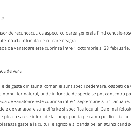
ta
usor de recunoscut, ca aspect, culoarea generala fiind cenusie-rosc
ate, coada rotunjita de culoare neagra.
ada de vanatoare este cuprinsa intre 1 octombrie si 28 februarie.
a de vara
ile de gaste din fauna Romaniei sunt specii sedentare, oaspeti de va
biotopul lor natural, unde in functie de specie se pot concentra p
ada de vanatoare este cuprinsa intre 1 septembrie si 31 ianuarie.
ele de vanatoare sunt diferite si specifice locului. Cele mai folos
le pleaca sau se intorc de la camp, panda pe camp pe directia locul
plaseaza gastele la culturile agricole si panda pe lan atunci cand se 