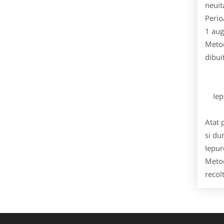
neuit
Perio
1 aug
Metod
dibui
Iepu
Atat 
si du
Iepur
Metod
recol