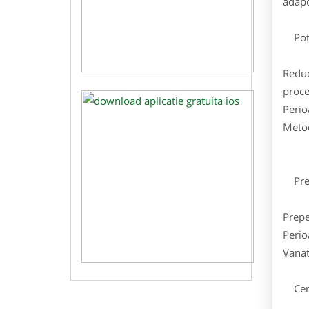
adapo
Pota
Reduc
proce
Perio
Metod
Prep
Prepe
Perio
Vanat
Cerb