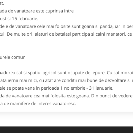
at.
ada de vanatoare este cuprinsa intre
ust si 15 februarie.
ele de vanatoare cele mai folosite sunt goana si panda, iar in per
tul. De multe ori, alaturi de bataiasi participa si caini manatori, c
rele comun
padurea cat si spatiul agricol sunt ocupate de iepure. Cu cat mozai
rata iernii mai mici, cu atat are conditii mai bune de dezvoltare si 
ele se poate vana in perioada 1 noiembrie - 31 ianuarie.
a de vanatoare cea mai folosita este goana. Din punct de vedere 
ta de mamifere de interes vanatoresc.