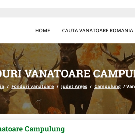
HOME
CAUTA VANATOARE ROMANIA
DURI VANATOARE CAMPU
ia
/
Fonduri vanatoare
/
Judet Arges
/
Campulung
/
Van
natoare Campulung