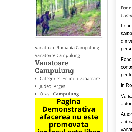
Fond
Camp
Fondu
salba
din v
Vanatoare Romania Campulung
perso
Vanatoare Campulung
Fondu
Vanatoare
conse
Campulung
pentr
Categorie:
Fonduri vanatoare
In Ro
Judet:
Arges
Oras:
Campulung
Vanat
Pagina
autor
Demonstrativa
Autor
afacerea nu este
anima
promovata
vanat
iar locul este liber