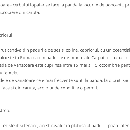
oarea cerbului lopatar se face la panda la locurile de boncanit, pri
apropiere din caruta.
iorul
rut candva din padurile de ses si coline, capriorul, cu un potentia
talneste in Romania din padurile de munte ale Carpatilor pana in lu
ada de vanatoare este cuprinsa intre 15 mai si 15 octombrie pentr
u femela.
ele de vanatoare cele mai frecvente sunt: la panda, la dibuit, sau
 face si din caruta, acolo unde conditiile o permit.
retul
 rezistent si tenace, acest cavaler in platosa al padurii, poate ofe