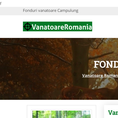
f
Fonduri vanatoare Campulung
FON
Vanatoare Roman
Va