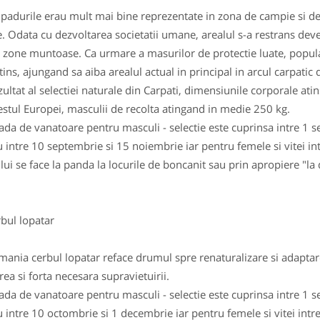
padurile erau mult mai bine reprezentate in zona de campie si deal,
e. Odata cu dezvoltarea societatii umane, arealul s-a restrans deven
 zone muntoase. Ca urmare a masurilor de protectie luate, populat
tins, ajungand sa aiba arealul actual in principal in arcul carpatic 
zultat al selectiei naturale din Carpati, dimensiunile corporale at
estul Europei, masculii de recolta atingand in medie 250 kg.
ada de vanatoare pentru masculi - selectie este cuprinsa intre 1 
u intre 10 septembrie si 15 noiembrie iar pentru femele si vitei i
lui se face la panda la locurile de boncanit sau prin apropiere "la d
ul lopatar
mania cerbul lopatar reface drumul spre renaturalizare si adapta
rea si forta necesara supravietuirii.
ada de vanatoare pentru masculi - selectie este cuprinsa intre 1 
u intre 10 octombrie si 1 decembrie iar pentru femele si vitei intr