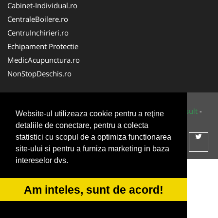
Cabinet-Individual.ro
CentraleBoilere.ro
CentruInchirieri.ro
Echipament Protectie
MedicAcupunctura.ro
NonStopDeschis.ro
© 2014-2026 Powered by
VilonMedia
&
Tokaido Consult
-
Website-ul utilizeaza cookie pentru a reţine
ANPC
SOL
detaliile de conectare, pentru a colecta
statistici cu scopul de a optimiza functionarea
site-ului si pentru a furniza marketing in baza
intereselor dvs.
Am inteles, sunt de acord!