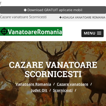
f
Download GRATUIT aplicatie mobil
Cazare vanatoare Scornicesti
ADAUGA VANATOARE ROMANIA
MENU
CAZARE VANATOARE
SCORNICESTI
Vanatoare Romania
/
Cazare vanatoare
/
Judet Olt
/
Scornicesti
/