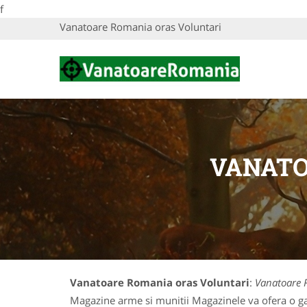
f
Vanatoare Romania oras Voluntari
VANATO
Vanatoare Romania oras Voluntari
:
Vanatoare 
Magazine arme si munitii Magazinele va ofera o gam