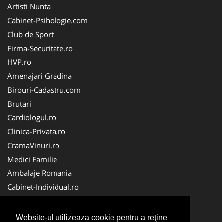
Artisti Nunta
Cabinet-Psihologie.com
Club de Sport
Firma-Securitate.ro
HVP.ro
Amenajari Gradina
Birouri-Cadastru.com
Brutari
Cardiologul.ro
Clinica-Privata.ro
CramaVinuri.ro
Medici Familie
Ambalaje Romania
Cabinet-Individual.ro
CentraleBoilere.ro
CentruInchirieri.ro
Website-ul utilizeaza cookie pentru a reţine