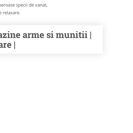
eroase specii de vanat,
e relaxare.
ine arme si munitii |
re |