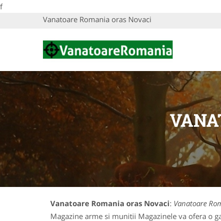
f
Vanatoare Romania oras Novaci
VANA
Vanatoare Romania oras Novaci
:
Vanatoare Rom
Magazine arme si munitii Magazinele va ofera o gam