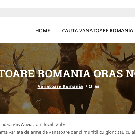
HOME
CAUTA VANATOARE ROMANIA
TOARE ROMANIA ORAS N
Vanatoare Romania
/
Oras
ania oras Novaci
din localitatile
a variata de arme de vanatoare dar si munitii cu glont sau cu ali