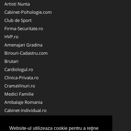
Artisti Nunta
Cabinet-Psihologie.com
Club de Sport
Firma-Securitate.ro
HVP.ro
Amenajari Gradina
Birouri-Cadastru.com
Brutari
Cardiologul.ro
Clinica-Privata.ro
CramaVinuri.ro
Medici Familie
Ambalaje Romania
Cabinet-Individual.ro
CentraleBoilere.ro
CentruInchirieri.ro
Website-ul utilizeaza cookie pentru a reţine