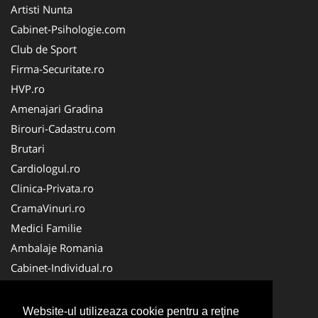
Artisti Nunta
Cabinet-Psihologie.com
Club de Sport
Firma-Securitate.ro
HVP.ro
Amenajari Gradina
Birouri-Cadastru.com
Brutari
Cardiologul.ro
Clinica-Privata.ro
CramaVinuri.ro
Medici Familie
Ambalaje Romania
Cabinet-Individual.ro
CentraleBoilere.ro
CentruInchirieri.ro
Website-ul utilizeaza cookie pentru a reţine