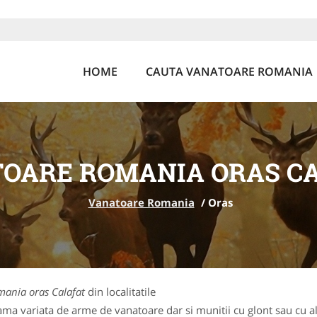
HOME
CAUTA VANATOARE ROMANIA
OARE ROMANIA ORAS C
Vanatoare Romania
/
Oras
ania oras Calafat
din localitatile
a variata de arme de vanatoare dar si munitii cu glont sau cu ali