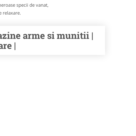
eroase specii de vanat,
e relaxare.
zine arme si munitii |
re |