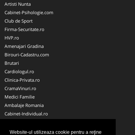
Artisti Nunta
Cabinet-Psihologie.com
Club de Sport
Firma-Securitate.ro
HVP.ro
Amenajari Gradina
Birouri-Cadastru.com
Brutari
Cardiologul.ro
Clinica-Privata.ro
CramaVinuri.ro
Medici Familie
Ambalaje Romania
Cabinet-Individual.ro
CentraleBoilere.ro
CentruInchirieri.ro
Website-ul utilizeaza cookie pentru a reţine