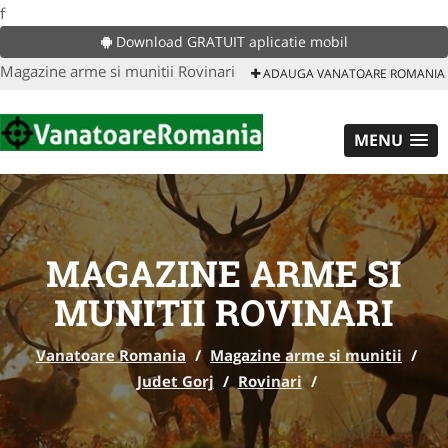
f
Download GRATUIT aplicatie mobil
Magazine arme si munitii Rovinari
ADAUGA VANATOARE ROMANIA
MENU
MAGAZINE ARME SI
MUNITII ROVINARI
Vanatoare Romania
/
Magazine arme si munitii
/
Judet Gorj
/
Rovinari
/