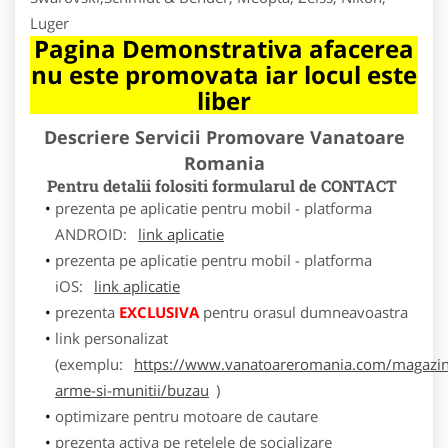
Luger
Pagina Demonstrativa afacerea
nu este promovata iar locul este
liber
Descriere Servicii Promovare Vanatoare
Romania
Pentru detalii folositi formularul de CONTACT
prezenta pe aplicatie pentru mobil - platforma
ANDROID:
link aplicatie
prezenta pe aplicatie pentru mobil - platforma
iOS:
link aplicatie
prezenta
EXCLUSIVA
pentru orasul dumneavoastra
link personalizat
(exemplu:
https://www.vanatoareromania.com/magazin
arme-si-munitii/buzau
)
optimizare pentru motoare de cautare
prezenta activa pe retelele de socializare