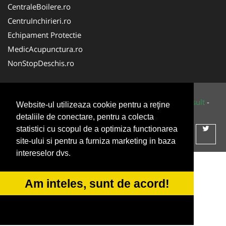
CentraleBoilere.ro
CentruInchirieri.ro
Echipament Protectie
MedicAcupunctura.ro
NonStopDeschis.ro
© 2014-2026 Powered by
VilonMedia
&
Tokaido Consult
-
Website-ul utilizeaza cookie pentru a reţine
ANPC
SOL
detaliile de conectare, pentru a colecta
statistici cu scopul de a optimiza functionarea
site-ului si pentru a furniza marketing in baza
intereselor dvs.
Am inteles, sunt de acord!