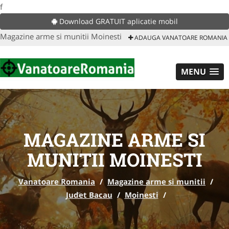
f
Download GRATUIT aplicatie mobil
Magazine arme si munitii Moinesti
ADAUGA VANATOARE ROMANIA
MENU
MAGAZINE ARME SI
MUNITII MOINESTI
Vanatoare Romania
/
Magazine arme si munitii
/
Judet Bacau
/
Moinesti
/