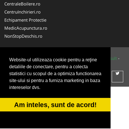
CentraleBoilere.ro
CentruInchirieri.ro
Echipament Protectie
MedicAcupunctura.ro
NonStopDeschis.ro
© 2014-2026 Powered by
VilonMedia
&
Tokaido Consult
-
Website-ul utilizeaza cookie pentru a reţine
ANPC
SOL
detaliile de conectare, pentru a colecta
statistici cu scopul de a optimiza functionarea
site-ului si pentru a furniza marketing in baza
intereselor dvs.
Am inteles, sunt de acord!