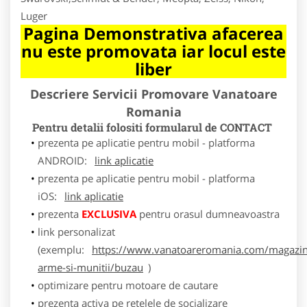
Luger
Pagina Demonstrativa afacerea
nu este promovata iar locul este
liber
Descriere Servicii Promovare Vanatoare
Romania
Pentru detalii folositi formularul de CONTACT
prezenta pe aplicatie pentru mobil - platforma
ANDROID:
link aplicatie
prezenta pe aplicatie pentru mobil - platforma
iOS:
link aplicatie
prezenta
EXCLUSIVA
pentru orasul dumneavoastra
link personalizat
(exemplu:
https://www.vanatoareromania.com/magazin
arme-si-munitii/buzau
)
optimizare pentru motoare de cautare
prezenta activa pe retelele de socializare