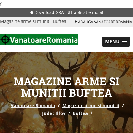
f
Download GRATUIT aplicatie mobil
Magazine arme si munitii Buftea
ADAUGA VANATOARE ROMANIA
MENU
MAGAZINE ARME SI
MUNITII BUFTEA
Vanatoare Romania
/
Magazine arme si munitii
/
Judet Ilfov
/
Buftea
/