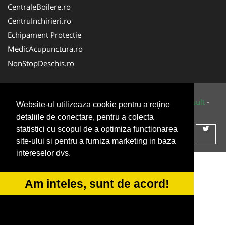
CentraleBoilere.ro
CentruInchirieri.ro
Echipament Protectie
MedicAcupunctura.ro
NonStopDeschis.ro
© 2014-2026 Powered by
VilonMedia
&
Tokaido Consult
-
Website-ul utilizeaza cookie pentru a reţine
ANPC
SOL
detaliile de conectare, pentru a colecta
statistici cu scopul de a optimiza functionarea
site-ului si pentru a furniza marketing in baza
intereselor dvs.
Am inteles, sunt de acord!