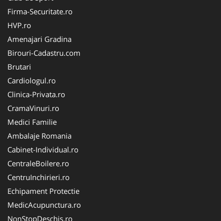
Firma-Securitate.ro
HVP.ro
Amenajari Gradina
Birouri-Cadastru.com
Brutari
Cardiologul.ro
Clinica-Privata.ro
CramaVinuri.ro
Medici Familie
Ambalaje Romania
Cabinet-Individual.ro
CentraleBoilere.ro
CentruInchirieri.ro
Echipament Protectie
MedicAcupunctura.ro
NonStopDeschis.ro