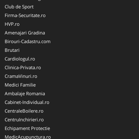
Club de Sport
Firma-Securitate.ro
HVP.ro
Amenajari Gradina
Birouri-Cadastru.com
Brutari
Cardiologul.ro
Clinica-Privata.ro
CramaVinuri.ro
Medici Familie
Ambalaje Romania
Cabinet-Individual.ro
CentraleBoilere.ro
CentruInchirieri.ro
Echipament Protectie
MedicAcupunctura.ro