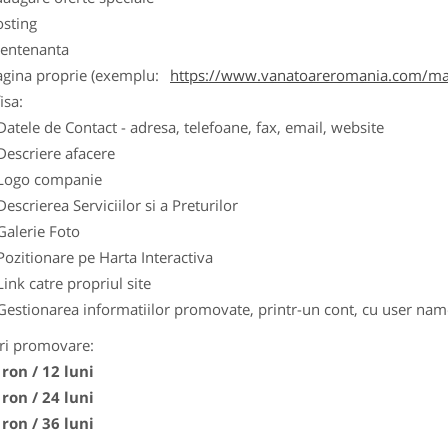
osting
entenanta
agina proprie (exemplu:
https://www.vanatoareromania.com/mag
isa:
Datele de Contact - adresa, telefoane, fax, email, website
Descriere afacere
Logo companie
Descrierea Serviciilor si a Preturilor
Galerie Foto
Pozitionare pe Harta Interactiva
Link catre propriul site
Gestionarea informatiilor promovate, printr-un cont, cu user nam
ri promovare:
 ron / 12 luni
 ron / 24 luni
 ron / 36 luni