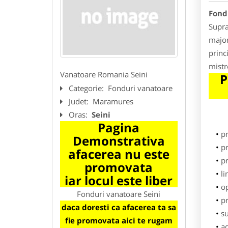
Fond
Supra
major
princ
mistr
Vanatoare Romania Seini
P
Categorie:
Fonduri vanatoare
Judet:
Maramures
Oras:
Seini
Pagina
p
Demonstrativa
pr
afacerea nu este
p
promovata
li
iar locul este liber
o
Fonduri vanatoare Seini
pr
daca doresti ca afacerea ta sa
su
fie promovata aici te rugam
ad