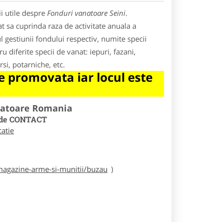
i utile despre
Fonduri vanatoare Seini
.
at sa cuprinda raza de activitate anuala a
l gestiunii fondului respectiv, numite specii
 diferite specii de vanat: iepuri, fazani,
rsi, potarniche, etc.
 promovata iar locul este
natoare Romania
ul de CONTACT
catie
agazine-arme-si-munitii/buzau
)