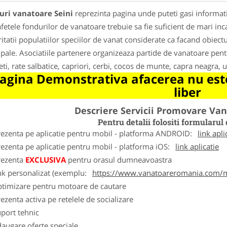
uri vanatoare Seini
reprezinta pagina unde puteti gasi informati
fetele fondurilor de vanatoare trebuie sa fie suficient de mari inc
itatii populatiilor speciilor de vanat considerate ca facand obiectu
ipale. Asociatiile partenere organizeaza partide de vanatoare pentru
eti, rate salbatice, capriori, cerbi, cocos de munte, capra neagra, u
agina Demonstrativa afacerea nu este
liber
Descriere Servicii Promovare Va
Pentru detalii folositi formular
rezenta pe aplicatie pentru mobil - platforma ANDROID:
link apli
ezenta pe aplicatie pentru mobil - platforma iOS:
link aplicatie
rezenta
EXCLUSIVA
pentru orasul dumneavoastra
nk personalizat (exemplu:
https://www.vanatoareromania.com/m
ptimizare pentru motoare de cautare
ezenta activa pe retelele de socializare
port tehnic
augare oferte speciale