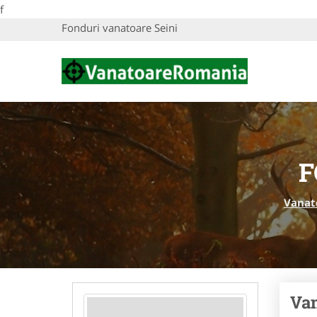
f
Fonduri vanatoare Seini
F
Vanat
Van