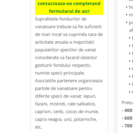
contacteaza-ne completand
h
formularul de aici
m
Suprafetele fondurilor de
p
vanatoare trebuie sa fie suficient
af
de mari incat sa cuprinda raza de
activitate anuala a majoritatii
populatiilor speciilor de vanat
considerate ca facand obiectul
gestiunii fondului respectiv,
numite specii principale.
Asociatiile partenere organizeaza
partide de vanatoare pentru
diferite specii de vanat: iepuri,
Pretu
fazani, mistreti, rate salbatice,
- 400
capriori, cerbi, cocos de munte,
- 600
capra neagra, ursi, potarniche,
- 700
etc.