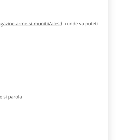
azine-arme-si-munitii/alesd
) unde va puteti
e si parola