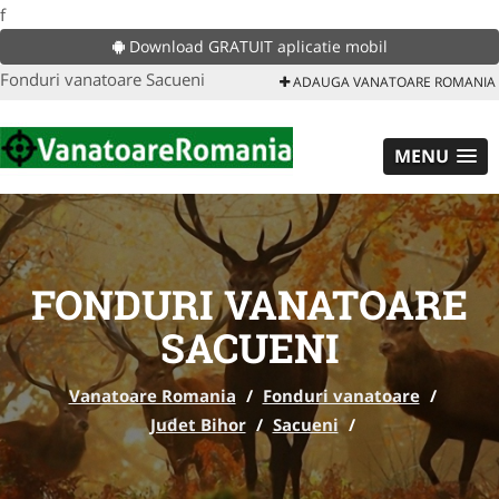
f
Download GRATUIT aplicatie mobil
Fonduri vanatoare Sacueni
ADAUGA VANATOARE ROMANIA
MENU
FONDURI VANATOARE
SACUENI
Vanatoare Romania
/
Fonduri vanatoare
/
Judet Bihor
/
Sacueni
/