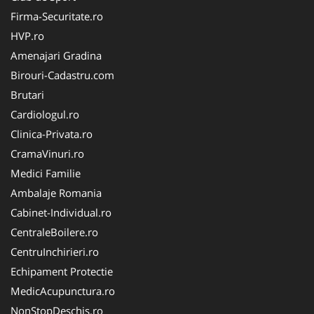
Firma-Securitate.ro
HVP.ro
Amenajari Gradina
Birouri-Cadastru.com
Brutari
Cardiologul.ro
Clinica-Privata.ro
CramaVinuri.ro
Medici Familie
Ambalaje Romania
Cabinet-Individual.ro
CentraleBoilere.ro
CentruInchirieri.ro
Echipament Protectie
MedicAcupunctura.ro
NonStopDeschis.ro