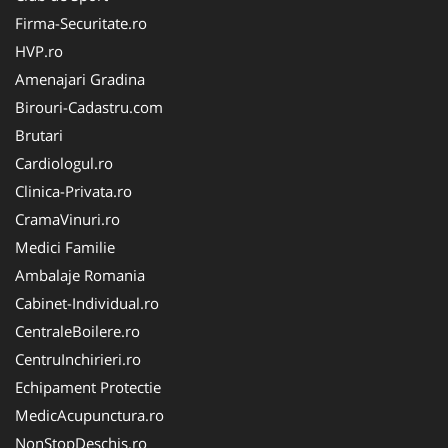
Firma-Securitate.ro
HVP.ro
Amenajari Gradina
Birouri-Cadastru.com
Brutari
Cardiologul.ro
Clinica-Privata.ro
CramaVinuri.ro
Medici Familie
Ambalaje Romania
Cabinet-Individual.ro
CentraleBoilere.ro
CentruInchirieri.ro
Echipament Protectie
MedicAcupunctura.ro
NonStopDeschis.ro