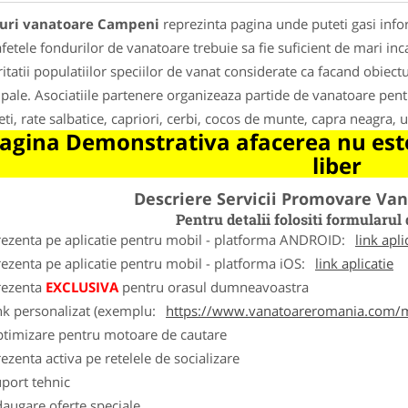
uri vanatoare Campeni
reprezinta pagina unde puteti gasi info
fetele fondurilor de vanatoare trebuie sa fie suficient de mari inc
itatii populatiilor speciilor de vanat considerate ca facand obiectu
ipale. Asociatiile partenere organizeaza partide de vanatoare pentru
eti, rate salbatice, capriori, cerbi, cocos de munte, capra neagra, u
agina Demonstrativa afacerea nu este
liber
Descriere Servicii Promovare Va
Pentru detalii folositi formular
rezenta pe aplicatie pentru mobil - platforma ANDROID:
link apli
ezenta pe aplicatie pentru mobil - platforma iOS:
link aplicatie
rezenta
EXCLUSIVA
pentru orasul dumneavoastra
nk personalizat (exemplu:
https://www.vanatoareromania.com/m
ptimizare pentru motoare de cautare
ezenta activa pe retelele de socializare
port tehnic
augare oferte speciale