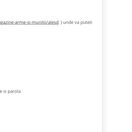
azine-arme-si-munitii/alesd
) unde va puteti
e si parola