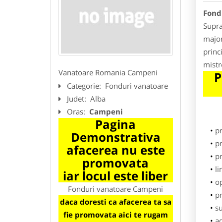
Fond
Supra
major
princ
mistr
Vanatoare Romania Campeni
P
Categorie:
Fonduri vanatoare
Judet:
Alba
Oras:
Campeni
Pagina
p
Demonstrativa
pr
afacerea nu este
p
promovata
li
iar locul este liber
o
Fonduri vanatoare Campeni
pr
daca doresti ca afacerea ta sa
su
fie promovata aici te rugam
ad