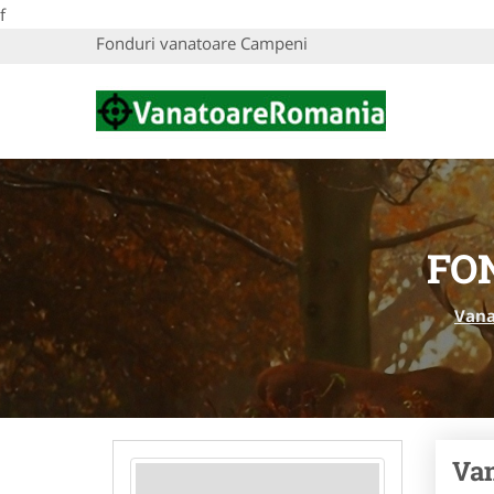
f
Fonduri vanatoare Campeni
FO
Vana
Va