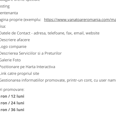
osting
entenanta
agina proprie (exemplu:
https://www.vanatoareromania.com/mag
isa:
Datele de Contact - adresa, telefoane, fax, email, website
Descriere afacere
Logo companie
Descrierea Serviciilor si a Preturilor
Galerie Foto
Pozitionare pe Harta Interactiva
Link catre propriul site
Gestionarea informatiilor promovate, printr-un cont, cu user nam
ri promovare:
 ron / 12 luni
 ron / 24 luni
 ron / 36 luni