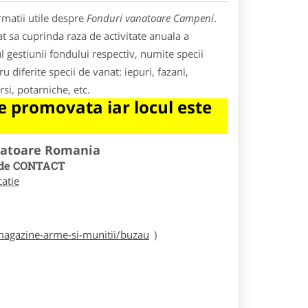
rmatii utile despre
Fonduri vanatoare Campeni
.
at sa cuprinda raza de activitate anuala a
l gestiunii fondului respectiv, numite specii
 diferite specii de vanat: iepuri, fazani,
rsi, potarniche, etc.
 promovata iar locul este
natoare Romania
ul de CONTACT
catie
agazine-arme-si-munitii/buzau
)