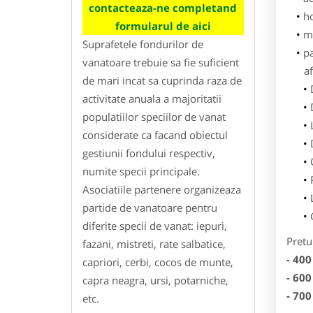
contacteaza-ne completand
h
formularul de aici
m
Suprafetele fondurilor de
p
vanatoare trebuie sa fie suficient
af
de mari incat sa cuprinda raza de
activitate anuala a majoritatii
populatiilor speciilor de vanat
considerate ca facand obiectul
gestiunii fondului respectiv,
numite specii principale.
Asociatiile partenere organizeaza
partide de vanatoare pentru
diferite specii de vanat: iepuri,
Pretu
fazani, mistreti, rate salbatice,
- 400
capriori, cerbi, cocos de munte,
- 600
capra neagra, ursi, potarniche,
- 700
etc.