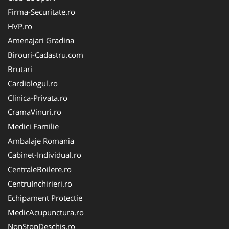
Firma-Securitate.ro
HVP.ro
Amenajari Gradina
Birouri-Cadastru.com
Brutari
Cardiologul.ro
Clinica-Privata.ro
CramaVinuri.ro
Medici Familie
Ambalaje Romania
Cabinet-Individual.ro
CentraleBoilere.ro
CentruInchirieri.ro
Echipament Protectie
MedicAcupunctura.ro
NonStopDeschis.ro