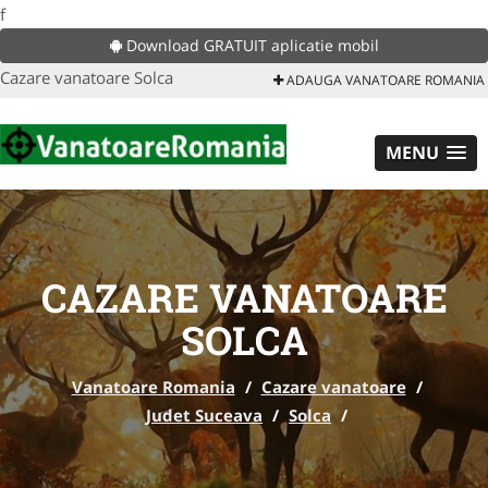
f
Download GRATUIT aplicatie mobil
Cazare vanatoare Solca
ADAUGA VANATOARE ROMANIA
MENU
CAZARE VANATOARE
SOLCA
Vanatoare Romania
/
Cazare vanatoare
/
Judet Suceava
/
Solca
/