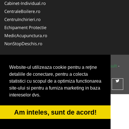
Cabinet-Individual.ro
CentraleBoilere.ro
CentruInchirieri.ro
Echipament Protectie
MedicAcupunctura.ro
NonStopDeschis.ro
© 2014-2026 Powered by
VilonMedia
&
Tokaido Consult
-
Website-ul utilizeaza cookie pentru a reţine
ANPC
SOL
detaliile de conectare, pentru a colecta
statistici cu scopul de a optimiza functionarea
site-ului si pentru a furniza marketing in baza
intereselor dvs.
Am inteles, sunt de acord!