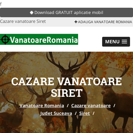
f
Download GRATUIT aplicatie mobil
Cazare vanatoare Siret
ADAUGA VANATOARE ROMANIA
MENU
CAZARE VANATOARE
SIRET
Vanatoare Romania
/
Cazare vanatoare
/
Judet Suceava
/
Siret
/