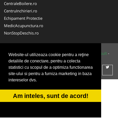
CentraleBoilere.ro
CentruInchirieri.ro
Echipament Protectie
MedicAcupunctura.ro
NonStopDeschis.ro
© 2014-2026 Powered by
VilonMedia
&
Tokaido Consult
-
Website-ul utilizeaza cookie pentru a reţine
ANPC
SOL
detaliile de conectare, pentru a colecta
statistici cu scopul de a optimiza functionarea
site-ului si pentru a furniza marketing in baza
intereselor dvs.
Am inteles, sunt de acord!