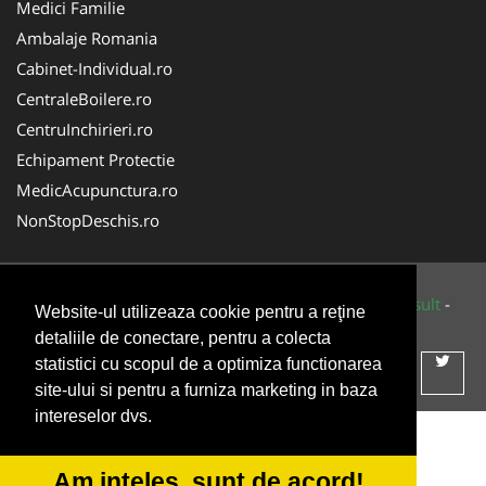
Medici Familie
Ambalaje Romania
Cabinet-Individual.ro
CentraleBoilere.ro
CentruInchirieri.ro
Echipament Protectie
MedicAcupunctura.ro
NonStopDeschis.ro
© 2014-2026 Powered by
VilonMedia
&
Tokaido Consult
-
Website-ul utilizeaza cookie pentru a reţine
ANPC
SOL
detaliile de conectare, pentru a colecta
statistici cu scopul de a optimiza functionarea
site-ului si pentru a furniza marketing in baza
intereselor dvs.
Am inteles, sunt de acord!