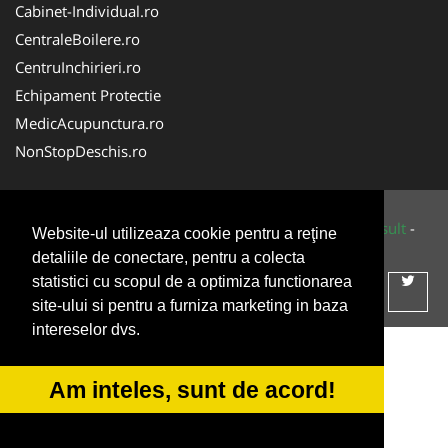
Cabinet-Individual.ro
CentraleBoilere.ro
CentruInchirieri.ro
Echipament Protectie
MedicAcupunctura.ro
NonStopDeschis.ro
© 2014-2026 Powered by
VilonMedia
&
Tokaido Consult
-
Website-ul utilizeaza cookie pentru a reţine
ANPC
SOL
detaliile de conectare, pentru a colecta
statistici cu scopul de a optimiza functionarea
site-ului si pentru a furniza marketing in baza
intereselor dvs.
Am inteles, sunt de acord!