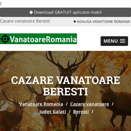
f
Download GRATUIT aplicatie mobil
Cazare vanatoare Beresti
ADAUGA VANATOARE ROMANIA
MENU
CAZARE VANATOARE
BERESTI
Vanatoare Romania
/
Cazare vanatoare
/
Judet Galati
/
Beresti
/